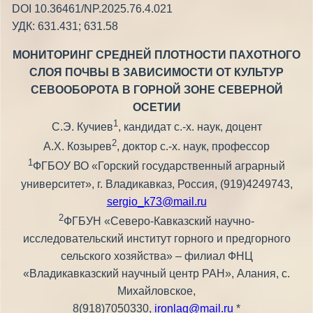
DOI 10.36461/NP.2025.76.4.021
УДК: 631.431; 631.58
МОНИТОРИНГ СРЕДНЕЙ ПЛОТНОСТИ ПАХОТНОГО
СЛОЯ ПОЧВЫ В ЗАВИСИМОСТИ ОТ КУЛЬТУР
СЕВООБОРОТА В ГОРНОЙ ЗОНЕ СЕВЕРНОЙ
ОСЕТИИ
1
С.Э. Кучиев
, кандидат с.-х. наук, доцент
2
А.Х. Козырев
, доктор с.-х. наук, профессор
1
ФГБОУ ВО «Горский государственный аграрный
университет», г. Владикавказ, Россия, (919)4249743,
sergio_k73@mail.ru
2
ФГБУН «Северо-Кавказский научно-
исследовательский институт горного и предгорного
сельского хозяйства» – филиал ФНЦ
«Владикавказский научный центр РАН», Алания, с.
Михайловское,
8(918)7050330,
ironlag@mail.ru
*