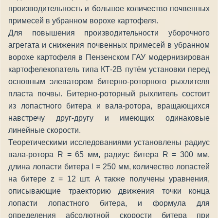
производительность и большое количество почвенных
примесей в убранном ворохе картофеля.
Для повышения производительности уборочного
агрегата и снижения почвенных примесей в убранном
ворохе картофеля в Пензенском ГАУ модернизирован
картофелекопатель типа КТ-2В путём установки перед
основным элеватором битерно-роторного рыхлителя
пласта почвы. Битерно-роторный рыхлитель состоит
из лопастного битера и вала-ротора, вращающихся
навстречу друг-другу и имеющих одинаковые
линейные скорости.
Теоретическими исследованиями установлены радиус
вала-ротора R = 65 мм, радиус битера R = 300 мм,
длина лопасти битера l = 250 мм, количество лопастей
на битере z = 12 шт. А также получены уравнения,
описывающие траекторию движения точки конца
лопасти лопастного битера, и формула для
определения абсолютной скорости битера при