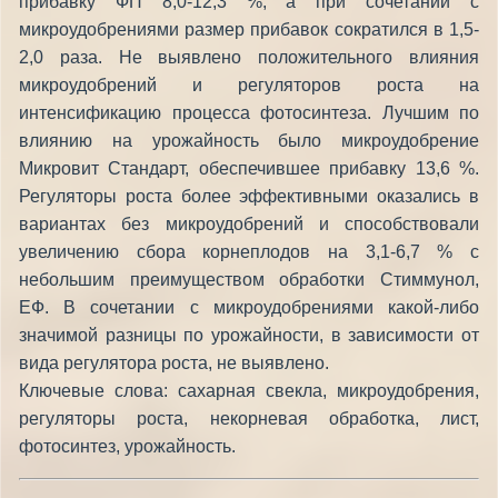
прибавку ФП 8,0-12,3 %, а при сочетании с
микроудобрениями размер прибавок сократился в 1,5-
2,0 раза. Не выявлено положительного влияния
микроудобрений и регуляторов роста на
интенсификацию процесса фотосинтеза. Лучшим по
влиянию на урожайность было микроудобрение
Микровит Стандарт, обеспечившее прибавку 13,6 %.
Регуляторы роста более эффективными оказались в
вариантах без микроудобрений и способствовали
увеличению сбора корнеплодов на 3,1-6,7 % с
небольшим преимуществом обработки Стиммунол,
ЕФ. В сочетании с микроудобрениями какой-либо
значимой разницы по урожайности, в зависимости от
вида регулятора роста, не выявлено.
Ключевые слова: сахарная свекла, микроудобрения,
регуляторы роста, некорневая обработка, лист,
фотосинтез, урожайность.