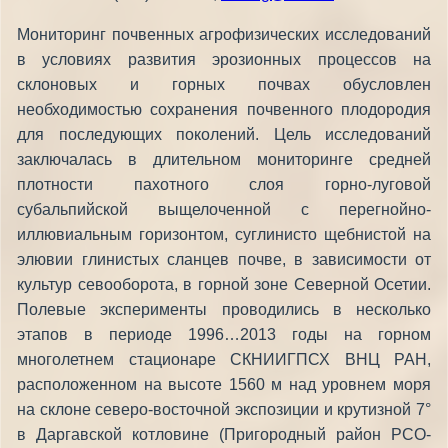
Мониторинг почвенных агрофизических исследований
в условиях развития эрозионных процессов на
склоновых и горных почвах обусловлен
необходимостью сохранения почвенного плодородия
для последующих поколений. Цель исследований
заключалась в длительном мониторинге средней
плотности пахотного слоя горно-луговой
субальпийской выщелоченной с перегнойно-
иллювиальным горизонтом, суглинисто щебнистой на
элювии глинистых сланцев почве, в зависимости от
культур севооборота, в горной зоне Северной Осетии.
Полевые эксперименты проводились в несколько
этапов в периоде 1996…2013 годы на горном
многолетнем стационаре СКНИИГПСХ ВНЦ РАН,
расположенном на высоте 1560 м над уровнем моря
на склоне северо-восточной экспозиции и крутизной 7°
в Даргавской котловине (Пригородный район РСО-