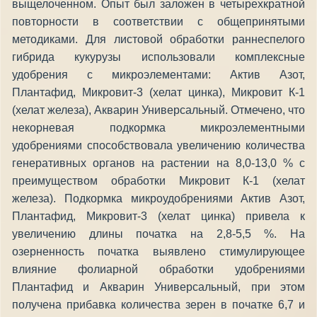
выщелоченном. Опыт был заложен в четырехкратной
повторности в соответствии с общепринятыми
методиками. Для листовой обработки раннеспелого
гибрида кукурузы использовали комплексные
удобрения с микроэлементами: Актив Азот,
Плантафид, Микровит-3 (хелат цинка), Микровит К-1
(хелат железа), Акварин Универсальный. Отмечено, что
некорневая подкормка микроэлементными
удобрениями способствовала увеличению количества
генеративных органов на растении на 8,0-13,0 % с
преимуществом обработки Микровит К-1 (хелат
железа). Подкормка микроудобрениями Актив Азот,
Плантафид, Микровит-3 (хелат цинка) привела к
увеличению длины початка на 2,8-5,5 %. На
озерненность початка выявлено стимулирующее
влияние фолиарной обработки удобрениями
Плантафид и Акварин Универсальный, при этом
получена прибавка количества зерен в початке 6,7 и