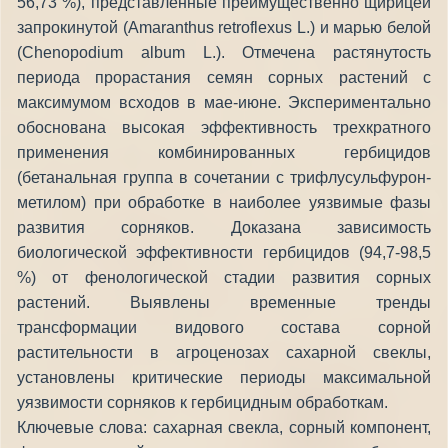
56,73 %), представленные преимущественно щирицей
запрокинутой (Amaranthus retroflexus L.) и марью белой
(Chenopodium album L.). Отмечена растянутость
периода прорастания семян сорных растений с
максимумом всходов в мае-июне. Экспериментально
обоснована высокая эффективность трехкратного
применения комбинированных гербицидов
(бетанальная группа в сочетании с трифлусульфурон-
метилом) при обработке в наиболее уязвимые фазы
развития сорняков. Доказана зависимость
биологической эффективности гербицидов (94,7-98,5
%) от фенологической стадии развития сорных
растений. Выявлены временные тренды
трансформации видового состава сорной
растительности в агроценозах сахарной свеклы,
установлены критические периоды максимальной
уязвимости сорняков к гербицидным обработкам.
Ключевые слова: сахарная свекла, сорный компонент,