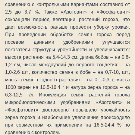
сравнению с контрольными вариантами составило от
2,5 до 3,7 %. Также «Азотовит» и «Фосфатовит»
сокращали период вегетации растений гороха, что
дает возможность раньше провести уборку урожая.
При проведении обработки семян гороха перед
посевом данными удобрениями улучшаются
показатели структуры урожайности и увеличиваются:
высота растения на 5,4-14,3 см, длина бобов – на 0,8-
1,2 см, число междоузлий до первого соцветия – на
1,0-2,6 шт., количество семян в бобе – на 0,7-10, шт.,
масса семян с одного растения – на 0,1-0,3 г, масса
1000 зерен на 10,5-16,4 г и натура зерна гороха – на
6,3-12,5 г/л. Инокуляция семян растений гороха
микробиологическими удобрениями «Азотовит» и
«Фосфатовит» достоверно повышало урожайность
зерна гороха и наибольшее увеличение происходило
при совместном их применении на 16,5-24,4 % по
сравнению с контролем.